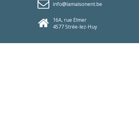
info@lamaisonent.be
16A, rue Elmer
4577 Strée-lez-Huy