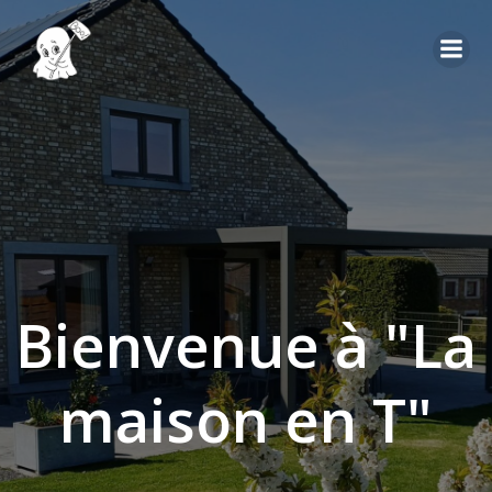
Aller
au
contenu
Bienvenue à "La
maison en T"