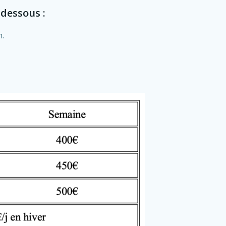
-dessous :
n.